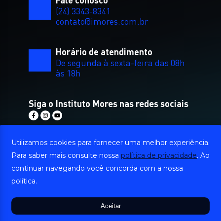
(24) 3343-8341
contato@imores.com.br
Horário de atendimento
De segunda à sexta-feira das 08h
às 18h
Siga o Instituto Mores nas redes sociais
Utilizamos cookies para fornecer uma melhor experiência.
Para saber mais consulte nossa
política de privacidade
. Ao
Como chegar
continuar navegando você concorda com a nossa
Rua Edson Passos, 101, sala 02 Ed.
política.
Mauro Monteiro, Aterrado / Volta
Redonda - RJ
Aceitar