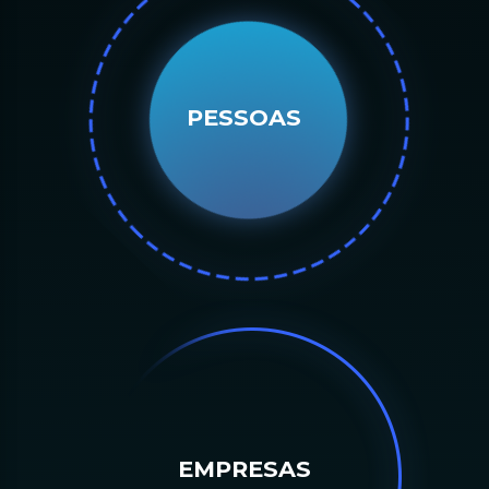
P
E
EMPRESAS