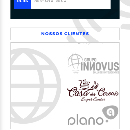
COACHING COMPORTAMENTAL
09.03
SISTÊMICO
29.03
VENDEDOR MASTER
NOSSOS CLIENTES
09.10
WORKSHOP EXCELÊNCIA EMOCIONAL
25.06
COMUNICAÇÃO INFLUENTE
14.05
ANALISTA COMPORTAMENTAL
23.07
LIDERANÇA MASTER OF MASTERS
18.06
GESTÃO ALPHA 4