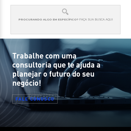
COACHING COMPORTAMENTAL
09.03
SISTÊMICO
PROCURANDO ALGO EM ESPECÍFICO?
FAÇA SUA BUSCA AQUI
29.03
VENDEDOR MASTER
Trabalhe com uma
consultoria que te ajuda a
planejar o futuro do seu
negócio!
FALE CONOSCO